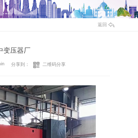
返回
汉中变压器厂
in
二维码分享
分享到：