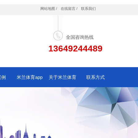
网站地图 /
在线留言 /
联系我们
全国咨询热线
13649244489
案例
米兰体育app
关于米兰体育
联系方式
app-米兰（中
国）