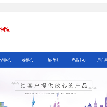
备制造
光切割机
卷板机
刨槽机
产品中心
用户