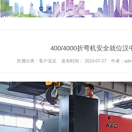
400/4000折弯机安全就位
所属分类：客户见证 发布时间： 2023-07-27 作者：adm