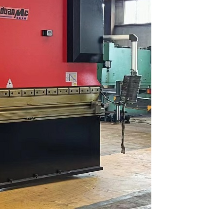
液压板料数显米兰体育app-米兰（中国）