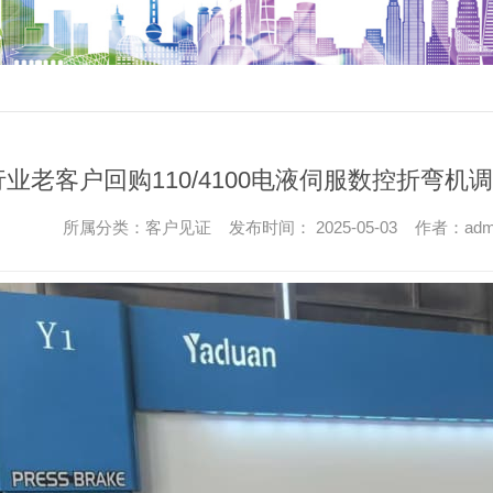
行业老客户回购110/4100电液伺服数控折弯
所属分类：客户见证 发布时间： 2025-05-03 作者：adm