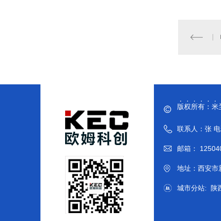
版权所有：米兰
联系人：张 电话：
邮箱： 12504
地址：西安市
城市分站
:
陕