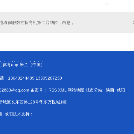
电液伺服数控折弯机第二台到位，白总，王总生意兴隆
体育app-米兰（中国）
13649244489 13309207230
02883@qq.com 备案号：
RSS
XML
网站地图
城市分站
:
陕西
咸阳
新城区长乐西路128号华东万悦城1幢
西
咸阳
技术支持：