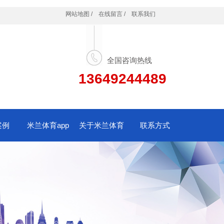
网站地图 /
在线留言 /
联系我们
全国咨询热线
13649244489
案例
米兰体育app
关于米兰体育
联系方式
app-米兰（中
国）