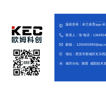
版权所有：米兰体育app-
联系人：张 电话：136492444
邮箱： 1250402883@qq
地址：西安市新城区长乐西路
城市分站
:
陕西
咸阳
技术