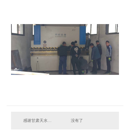
感谢甘肃天水的罗总购买我公司的数控陕西折弯机，陕西米兰体育app-米兰（中国）一套
没有了