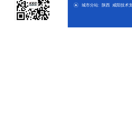
城市分站
:
陕西
咸阳
技术