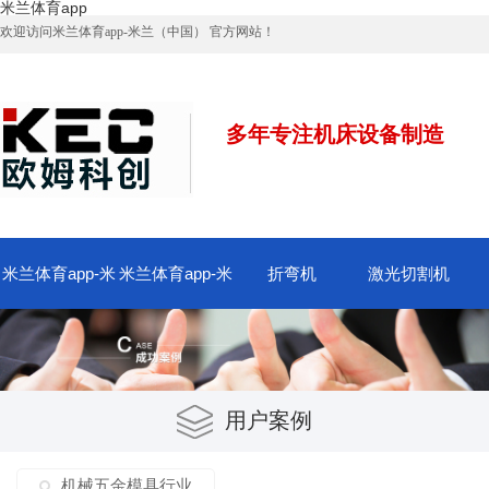
米兰体育app
欢迎访问米兰体育app-米兰（中国） 官方网站！
多年专注机床设备制造
米兰体育app-米
米兰体育app-米
折弯机
激光切割机
兰（中国） 米
兰（中国）
兰体育app
用户案例
机械五金模具行业