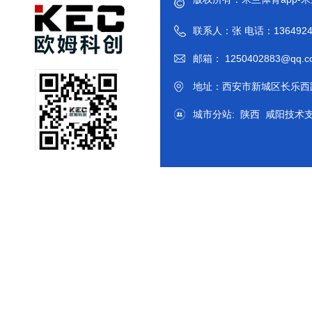
联系人：张 电话：136492444
邮箱： 1250402883@qq
地址：西安市新城区长乐西路
城市分站
:
陕西
咸阳
技术