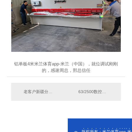
铝单板4米米兰体育app-米兰（中国），就位调试刚刚
的，感谢周总，邢总信任
老客户新疆分公司4米折弯机安全就位，杨总生意兴隆！
63/2500数控折弯机安全就位，感谢姚总的信任，姚总生意兴隆
版权所有：米兰体育app-