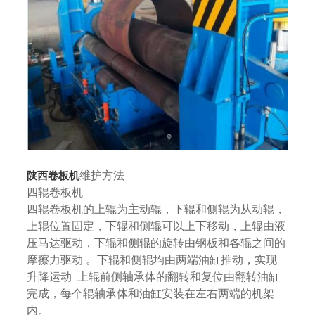
陕西卷板机
维护方法
四辊卷板机
四辊卷板机的上辊为主动辊，下辊和侧辊为从动辊，
上辊位置固定，下辊和侧辊可以上下移动，上辊由液
压马达驱动，下辊和侧辊的旋转由钢板和各辊之间的
摩擦力驱动 。下辊和侧辊均由两端油缸推动，实现
升降运动 上辊前侧轴承体的翻转和复位由翻转油缸
完成，每个辊轴承体和油缸安装在左右两端的机架
内。