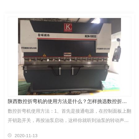
陕西数控折弯机的使用方法是什么？怎样挑选数控折弯机？
数控折弯机使用方法：1、首先是接通电源，在控制面板上翻
开钥匙开关，再按油泵启动，这样你就听到油泵的转动声响
了。2、行程调节，折弯机使用有必要要注意调节行程…
2020-11-13