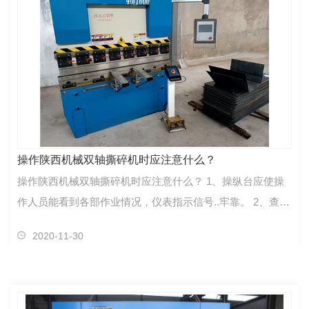
操作陕西机械双轴撕碎机时应注意什么？
操作陕西机械双轴撕碎机时应注意什么？ 1、操纵台应使操
作人员能看到各部作业情况，仪表指示信号..牢靠。 2、查看
传动机构、作业设备、制动器等，均应紧固牢靠。 …
2020-11-30