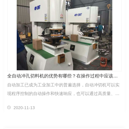
全自动冲孔切料机的优势有哪些？在操作过程中应该有哪些处理标准?
自动加工已成为工业加工中的普遍选择，自动冲切机可以实
现程序控制的自动操作和快速响应，也可以通过高质量、有
**的全自动冲切机有效发挥其工艺优势，提高切割质量…
2020-11-13