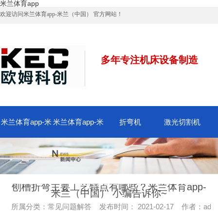
米兰体育app
欢迎访问米兰体育app-米兰（中国） 官方网站！
多年专注机床设备制造
米兰体育app-米
米兰体育app-米
折弯机
激光切割机
兰（中国） 米
兰（中国）
兰体育app
刨槽折弯主要工艺特点有哪些？米兰体育app-
米兰（中国） 小编告诉你~
所属分类：常见问题解答 发布时间： 2021-02-17 作者：admi