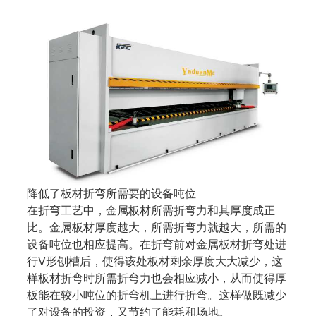
降低了板材折弯所需要的设备吨位
在折弯工艺中，金属板材所需折弯力和其厚度成正
比。金属板材厚度越大，所需折弯力就越大，所需的
设备吨位也相应提高。在折弯前对金属板材折弯处进
行V形刨槽后，使得该处板材剩余厚度大大减少，这
样板材折弯时所需折弯力也会相应减小，从而使得厚
板能在较小吨位的折弯机上进行折弯。这样做既减少
了对设备的投资，又节约了能耗和场地。