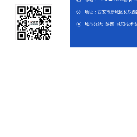
地址：西安市新城区长乐西路
城市分站
:
陕西
咸阳
技术