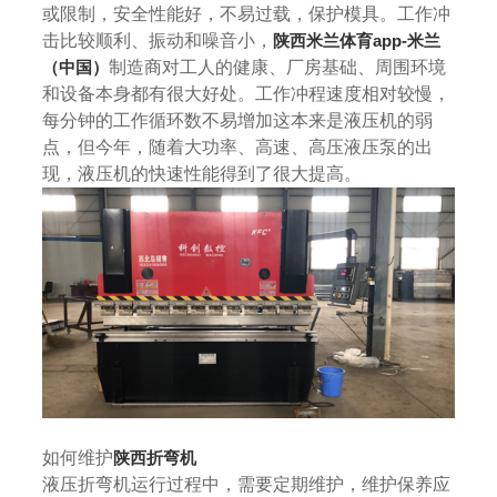
或限制，安全性能好，不易过载，保护模具。
工作冲
击比较顺利、振动和噪音小，
陕西米兰体育app-米兰
（中国）
制造商对工人的健康、厂房基础、周围环境
和设备本身都有很大好处。
工作冲程速度相对较慢，
每分钟的工作循环数不易增加这本来是液压机的弱
点，但今年，随着大功率、高速、高压液压泵的出
现，液压机的快速性能得到了很大提高。
如何维护
陕西折弯机
液压折弯机运行过程中，需要定期维护，维护保养应