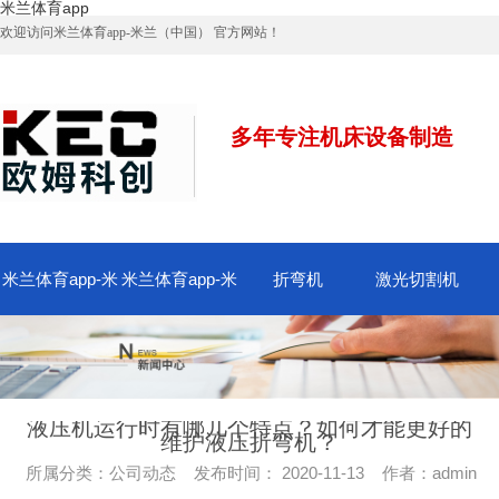
米兰体育app
欢迎访问米兰体育app-米兰（中国） 官方网站！
多年专注机床设备制造
米兰体育app-米
米兰体育app-米
折弯机
激光切割机
兰（中国） 米
兰（中国）
兰体育app
液压机运行时有哪几个特点？如何才能更好的
维护液压折弯机？
所属分类：公司动态 发布时间： 2020-11-13 作者：admin