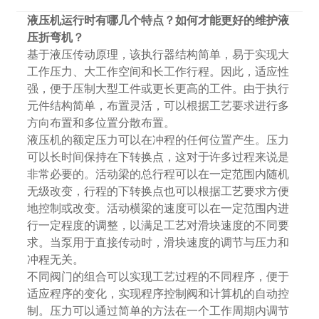
液压机运行时有哪几个特点？如何才能更好的维护液
压折弯机？
基于液压传动原理，该执行器结构简单，易于实现大
工作压力、大工作空间和长工作行程。因此，适应性
强，便于压制大型工件或更长更高的工件。
由于执行
元件结构简单，布置灵活，可以根据工艺要求进行多
方向布置和多位置分散布置。
液压机的额定压力可以在冲程的任何位置产生。压力
可以长时间保持在下转换点，这对于许多过程来说是
非常必要的。
活动梁的总行程可以在一定范围内随机
无级改变，行程的下转换点也可以根据工艺要求方便
地控制或改变。
活动横梁的速度可以在一定范围内进
行一定程度的调整，以满足工艺对滑块速度的不同要
求。当泵用于直接传动时，滑块速度的调节与压力和
冲程无关。
不同阀门的组合可以实现工艺过程的不同程序，便于
适应程序的变化，实现程序控制阀和计算机的自动控
制。
压力可以通过简单的方法在一个工作周期内调节