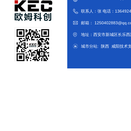
联系人：张 电话：136492444
邮箱： 1250402883@qq
地址：西安市新城区长乐西路
城市分站
:
陕西
咸阳
技术