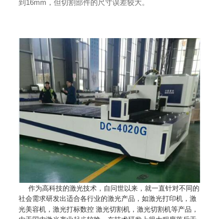
到16mm，但切割部件的尺寸误差较大。
作为高科技的激光技术，自问世以来，就一直针对不同的
社会需求研发出适合各行业的激光产品，如激光打印机，激
光美容机，激光打标数控
激光切割机
，激光切割机等产品，