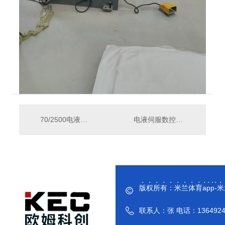
70/2500电液伺服数控折弯机安全就位，宋总生意兴隆！
电液伺服数控折弯机一台，感谢支持
版权所有：米兰体育app-
联系人：张 电话：136492444