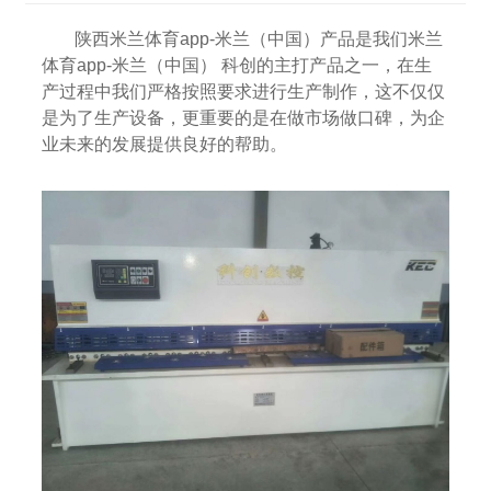
陕西米兰体育app-米兰（中国）产品是我们米兰
体育app-米兰（中国） 科创的主打产品之一，在生
产过程中我们严格按照要求进行生产制作，这不仅仅
是为了生产设备，更重要的是在做市场做口碑，为企
业未来的发展提供良好的帮助。