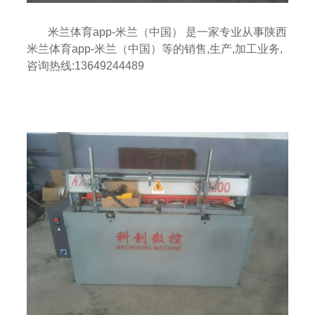
米兰体育app-米兰（中国） 是一家专业从事陕西
米兰体育app-米兰（中国）等的销售,生产,加工业务,
咨询热线:13649244489