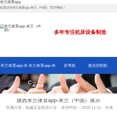
米兰体育app
欢迎访问米兰体育app-米兰（中国） 官方网站！
多年专注机床设备制造
米兰体育app-米
米兰体育app-米
折弯机
激光切割机
兰（中国） 米
兰（中国）
兰体育app
陕西米兰体育app-米兰（中国）展示
所属分类：机械五金模具行业 发布时间： 2020-11-11 作者