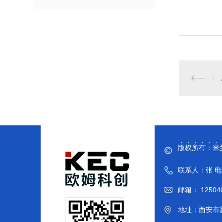
版权所有：米兰
联系人：张 电话：
邮箱： 12504
地址：西安市