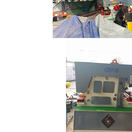
液压闸式陕西米兰体育app-米兰（中国）
米兰体育app-米兰（中国）刀片