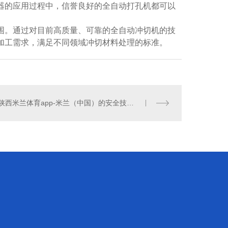
器的应用过程中，信誉良好的全自动打孔机都可以
。
围。通过对目前高质量、可靠的全自动冲切机的技
加工需求，满足不同领域冲切材料处理的标准。
陕西米兰体育app-米兰（中国）的安全技术措施及保养有哪些？数控米兰体育app-米兰（中国）的维护方法是怎么样的？