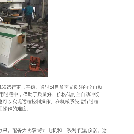
液压板料数显米兰体育app-米兰（中国）
机器运行更加平稳。通过对目前声誉良好的全自动
使用过程中，借助于质量好、价格低的全自动冲切
也可以实现远程控制操作。在机械系统运行过程
工操作的难度。
果。配备大功率*标准电机和一系列*配套仪器。这