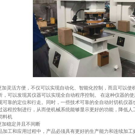
液压闸式陕西米兰体育app-米兰（中国）
米兰体育app-米兰（中国）刀片
统更加灵活方便，不仅可以实现自动化、智能化控制，而且可以使
析，可以发现其仪器可以实现全自动程序控制。 在这种仪器的
现可靠的定位和行走。同时，一些技术可靠的全自动封切机仪器
过远程控制进行，从而使机械系统能够显示更好的功能，降低人
切料机
程更加稳定并且不间断
品加工和应用过程中，产品必须具有更好的生产能力和连续加工效