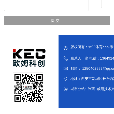
版权所有：米兰体育app-
联系人：张 电话：136492444
邮箱： 1250402883@qq
地址：西安市新城区长乐西路
城市分站
:
陕西
咸阳
技术