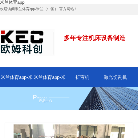
米兰体育app
欢迎访问米兰体育app-米兰（中国） 官方网站！
多年专注机床设备制造
米兰体育app-米
米兰体育app-米
折弯机
激光切割机
兰（中国） 米
兰（中国）
兰体育app