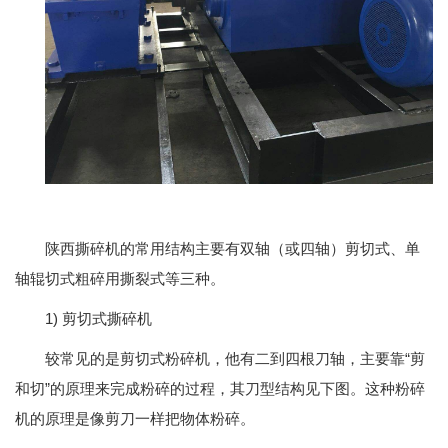
陕西撕碎机的常用结构主要有双轴（或四轴）剪切式、单
轴辊切式粗碎用撕裂式等三种。
1) 剪切式撕碎机
较常见的是剪切式粉碎机，他有二到四根刀轴，主要靠“剪
和切”的原理来完成粉碎的过程，其刀型结构见下图。这种粉碎
机的原理是像剪刀一样把物体粉碎。