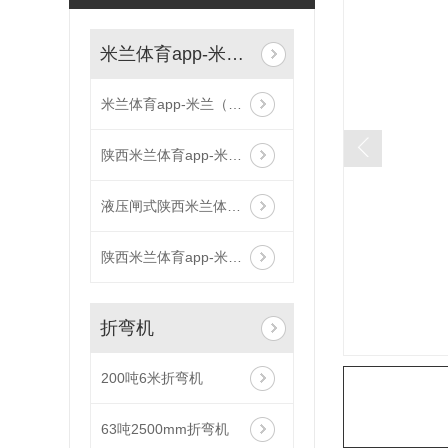
米兰体育app-米兰（中国）
米兰体育app-米兰（中国）展示
陕西米兰体育app-米兰（中国）生产
液压闸式陕西米兰体育app-米兰（中国）
陕西米兰体育app-米兰（中国）车间
折弯机
200吨6米折弯机
63吨2500mm折弯机