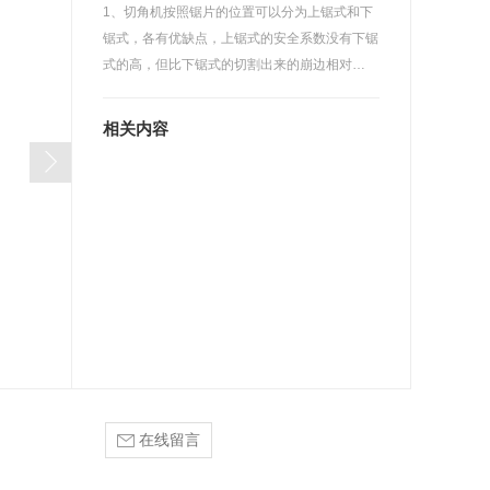
1、切角机按照锯片的位置可以分为上锯式和下
锯式，各有优缺点，上锯式的安全系数没有下锯
式的高，但比下锯式的切割出来的崩边相对…
相关内容
在线留言