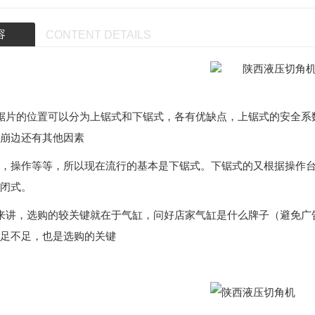
容
CONTENT DETAILS
锯片的位置可以分为上锯式和下锯式，各有优缺点，上锯式的安全系
崩边还有其他因素
，操作等等，所以现在流行的基本是下锯式。下锯式的又根据操作
闭式。
来讲，选购的较关键就在于气缸，问好店家气缸是什么牌子（避免广
足不足，也是选购的关键