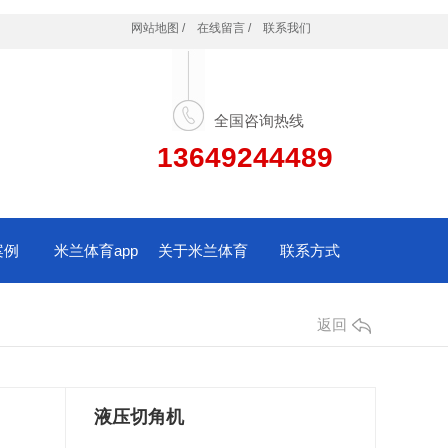
网站地图 /
在线留言 /
联系我们
全国咨询热线
13649244489
案例
米兰体育app
关于米兰体育
联系方式
app-米兰（中
返回
国）
液压切角机