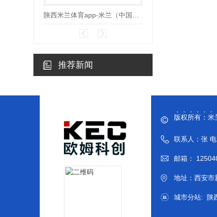
陕西米兰体育app-米兰（中国）生产
推荐新闻
版权所有：米兰
联系人：张 电话：
邮箱： 12504
地址：西安市
城市分站
:
陕