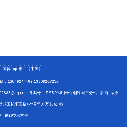
液压闸式陕西米兰体育app-米兰（中国）
米兰体育app-米兰（中国）刀片
液压板料数显米兰体育app-米
体育app-米兰（中国）
13649244489 13309207230
02883@qq.com 备案号：
RSS
XML
网站地图
城市分站
:
陕西
咸阳
新城区长乐西路128号华东万悦城1幢
西
咸阳
技术支持：