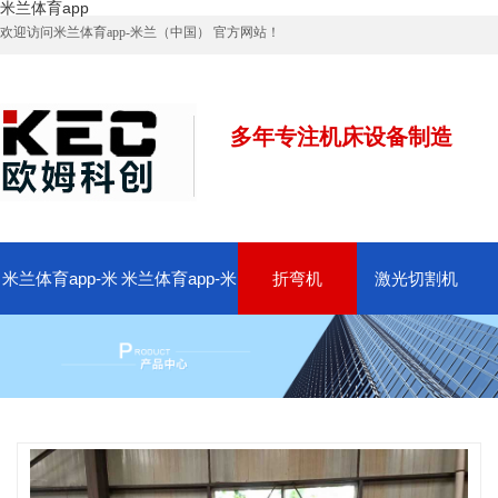
米兰体育app
欢迎访问米兰体育app-米兰（中国） 官方网站！
多年专注机床设备制造
米兰体育app-米
米兰体育app-米
折弯机
激光切割机
兰（中国） 米
兰（中国）
兰体育app