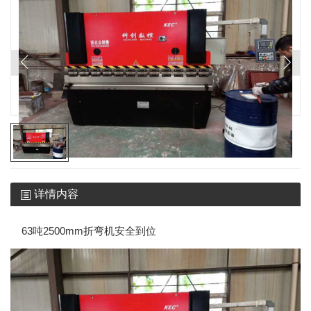
详情内容
63吨2500mm折弯机安全到位