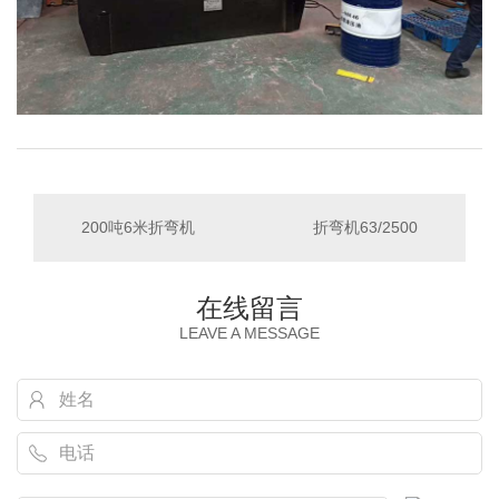
200吨6米折弯机
折弯机63/2500
在线留言
LEAVE A MESSAGE