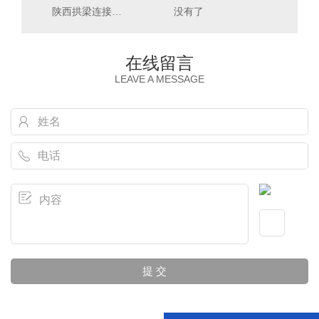
陕西拱梁连接板冲孔机
没有了
在线留言
LEAVE A MESSAGE