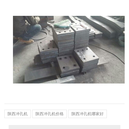
陕西冲孔机
陕西冲孔机价格
陕西冲孔机哪家好