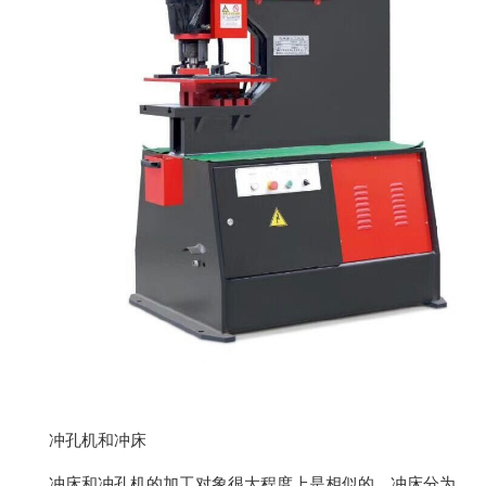
冲孔机和冲床
冲床和冲孔机的加工对象很大程度上是相似的，冲床分为