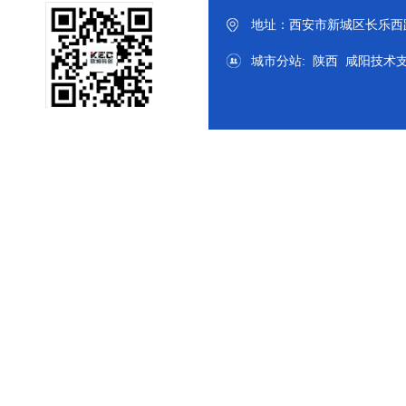
地址：西安市新城区长乐西路
城市分站
:
陕西
咸阳
技术